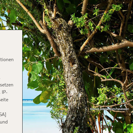
ktionen
,
 setzen
 IP-
eite
SA]
 und