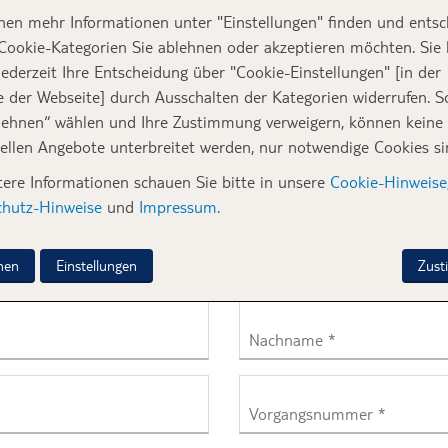
nen mehr Informationen unter "Einstellungen" finden und entsc
Cookie-Kategorien Sie ablehnen oder akzeptieren möchten. Sie
Gutscheincode
ederzeit Ihre Entscheidung über "Cookie-Einstellungen" [in der
e der Webseite] durch Ausschalten der Kategorien widerrufen. S
lehnen“ wählen und Ihre Zustimmung verweigern, können keine
uellen Angebote unterbreitet werden, nur notwendige Cookies sin
tere Informationen schauen Sie bitte in unsere
Cookie-Hinweise
KAUFS
chutz-Hinweise
und
Impressum.
derrufen. Bitte geben Sie die folgenden Daten ein, damit wir Ih
s Gutscheins.
nen
Einstellungen
Zus
Nachname *
Vorgangsnummer *