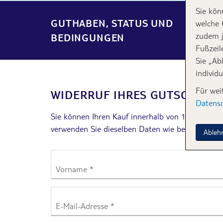
Sie kön
GUTHABEN, STATUS UND
welche 
zudem j
BEDINGUNGEN
Fußzeil
Sie „Ab
individ
Für wei
WIDERRUF IHRES GUTSCHEIN
Datens
Sie können Ihren Kauf innerhalb von 14 Tagen wi
verwenden Sie dieselben Daten wie beim Kauf de
Ableh
Vorname *
E-Mail-Adresse *