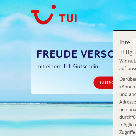
Ihre 
FREUDE VERSCHE
TUIgu
Wir nut
mit einem TUI Gutschein
auf uns
Darüber
GUTSCHEIN ERS
können 
und and
Adresse
persona
durchfü
möglich
Zugriff