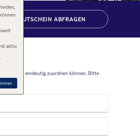
heiden,
 können
GUTSCHEIN ABFRAGEN
oweit
d aktiv.
,
ren Vorgang eindeutig zuordnen können. Bitte
timmen